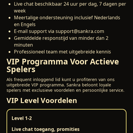
Live chat beschikbaar 24 uur per dag, 7 dagen per
week
Meertalige ondersteuning inclusief Nederlands
en Engels
E-mail support via
support@sankra.com
Gemiddelde responstijd van minder dan 2
minuten
Professioneel team met uitgebreide kennis
VIP Programma Voor Actieve
Spelers
Als frequent inloggend lid kunt u profiteren van ons
uitgebreide VIP programma. Sankra beloont loyale
spelers met exclusieve voordelen en persoonlijke service.
VIP Level Voordelen
Level 1-2
Live chat toegang, promities