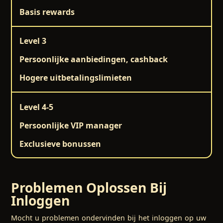
Basis rewards
Level 3
Persoonlijke aanbiedingen, cashback
Hogere uitbetalingslimieten
Level 4-5
Persoonlijke VIP manager
Exclusieve bonussen
Problemen Oplossen Bij
Inloggen
Mocht u problemen ondervinden bij het inloggen op uw