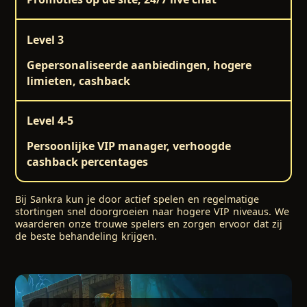
Level 3
Gepersonaliseerde aanbiedingen, hogere
limieten, cashback
Level 4-5
Persoonlijke VIP manager, verhoogde
cashback percentages
Bij Sankra kun je door actief spelen en regelmatige
stortingen snel doorgroeien naar hogere VIP niveaus. We
waarderen onze trouwe spelers en zorgen ervoor dat zij
de beste behandeling krijgen.