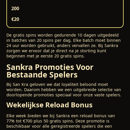
200
€20
De gratis spins worden gedurende 10 dagen uitgedeeld
in batches van 20 spins per dag. Elke batch moet binnen
24 uur worden gebruikt, anders vervallen ze. Bij Sankra
zorgen we ervoor dat je direct na je storting kunt
beginnen met je eerste 20 gratis spins.
Sankra Promoties Voor
Bestaande Spelers
Bij San Kra geloven we dat loyaliteit beloond moet
worden. Daarom hebben we een uitgebreide selectie van
doorlopende promoties speciaal voor onze vaste spelers.
Wekelijkse Reload Bonus
Elke week bieden we bij Sankra een reload bonus van
77% tot €700 plus 50 gratis spins. Deze promotie is
beschikbaar voor alle geregistreerde spelers die een