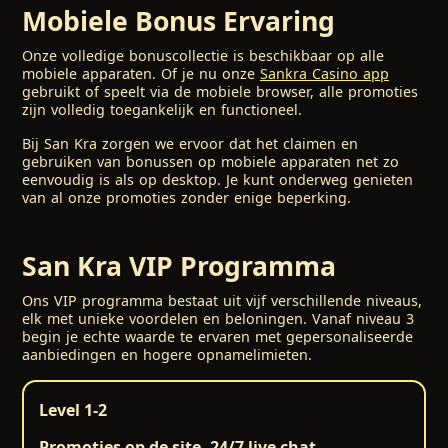
Mobiele Bonus Ervaring
Onze volledige bonuscollectie is beschikbaar op alle
mobiele apparaten. Of je nu onze
Sankra Casino app
gebruikt of speelt via de mobiele browser, alle promoties
zijn volledig toegankelijk en functioneel.
Bij San Kra zorgen we ervoor dat het claimen en
gebruiken van bonussen op mobiele apparaten net zo
eenvoudig is als op desktop. Je kunt onderweg genieten
van al onze promoties zonder enige beperking.
San Kra VIP Programma
Ons VIP programma bestaat uit vijf verschillende niveaus,
elk met unieke voordelen en beloningen. Vanaf niveau 3
begin je echte waarde te ervaren met gepersonaliseerde
aanbiedingen en hogere opnamelimieten.
Level 1-2
Promoties op de site, 24/7 live chat