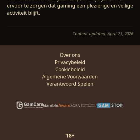
ervoor te zorgen dat gaming een plezierige en veilige
activiteit blijft.
Content updated: April 23, 2026
Over ons
Privacybeleid
Cookiebeleid
Algemene Voorwaarden
Verantwoord Spelen
18+