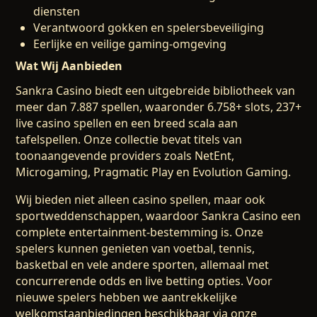
diensten
Verantwoord gokken en spelersbeveiliging
Eerlijke en veilige gaming-omgeving
Wat Wij Aanbieden
Sankra Casino biedt een uitgebreide bibliotheek van
meer dan 7.887 spellen, waaronder 6.758+ slots, 237+
live casino spellen en een breed scala aan
tafelspellen. Onze collectie bevat titels van
toonaangevende providers zoals NetEnt,
Microgaming, Pragmatic Play en Evolution Gaming.
Wij bieden niet alleen casino spellen, maar ook
sportweddenschappen, waardoor Sankra Casino een
complete entertainment-bestemming is. Onze
spelers kunnen genieten van voetbal, tennis,
basketbal en vele andere sporten, allemaal met
concurrerende odds en live betting opties. Voor
nieuwe spelers hebben we aantrekkelijke
welkomstaanbiedingen beschikbaar via onze