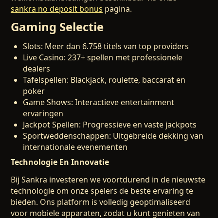
sankra no deposit bonus
pagina.
Gaming Selectie
Slots: Meer dan 6.758 titels van top providers
Live Casino: 237+ spellen met professionele
dealers
Tafelspellen: Blackjack, roulette, baccarat en
poker
Game Shows: Interactieve entertainment
ervaringen
Jackpot Spellen: Progressieve en vaste jackpots
Sportweddenschappen: Uitgebreide dekking van
internationale evenementen
Technologie En Innovatie
Bij Sankra investeren we voortdurend in de nieuwste
technologie om onze spelers de beste ervaring te
bieden. Ons platform is volledig geoptimaliseerd
voor mobiele apparaten, zodat u kunt genieten van